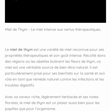
Informations complémentaires
Avis (0)
Miel de Thym – Le miel intense aux vertus thérapeutiques.
Le
miel de thym
est une variété de miel reconnue pour ses
propriétés thérapeutiques et son goût intense. Récolté dans
des régions où les abeilles butinent les fleurs de thym, ce
miel est une véritable source de bien-être naturel. Il est
particulièrement prisé pour ses bienfaits sur la santé et son
rôle en tant que remède naturel contre les infections et les
troubles digestifs.
Avec sa saveur riche, légèrement herbacée et ses notes
florales, le miel de thym est un plaisir aussi bien pour les
papilles que pour l’organisme.