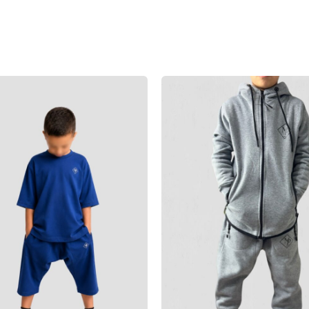
Le
Le
prix
prix
initial
actu
était :
est 
30,00€.
24,