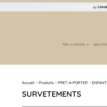
Trié
Aller
du
Livrai
au
plus
récent
contenu
au
plus
ancien
PRET-A-PORTER
BIEN-ÊTR
Accueil
Produits
PRET-A-PORTER
ENFANT
SURVETEMENTS