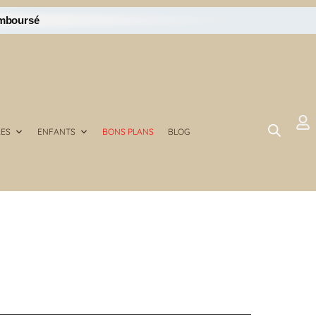
emboursé
RES
ENFANTS
BONS PLANS
BLOG