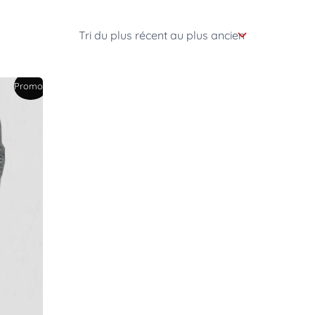
Promo !
el
:
00€.