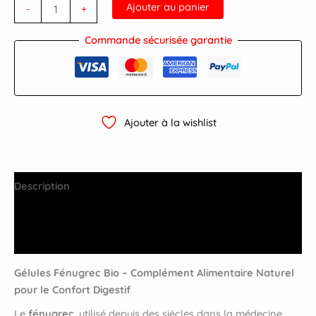
Ajouter au panier
-
+
Commande sécurisée garantie
Ajouter à la wishlist
Description
Informations complémentaires
Avis (0)
Gélules Fénugrec Bio – Complément Alimentaire Naturel
pour le Confort Digestif
Le
fénugrec
, utilisé depuis des siècles dans la médecine