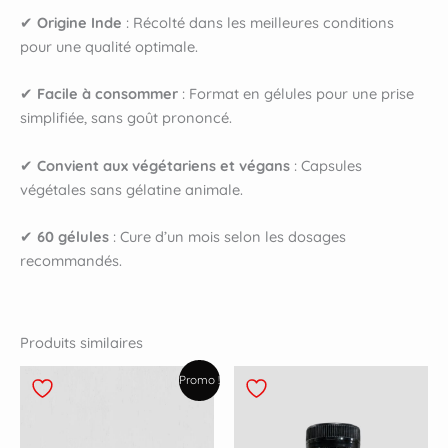
✔
Origine Inde
: Récolté dans les meilleures conditions
pour une qualité optimale.
✔
Facile à consommer
: Format en gélules pour une prise
simplifiée, sans goût prononcé.
✔
Convient aux végétariens et végans
: Capsules
végétales sans gélatine animale.
✔
60 gélules
: Cure d’un mois selon les dosages
recommandés.
Produits similaires
Le
Le
Plage
Promo !
prix
prix
de
initial
actuel
prix :
était :
est :
6,00€
32,00€.
25,00€.
à